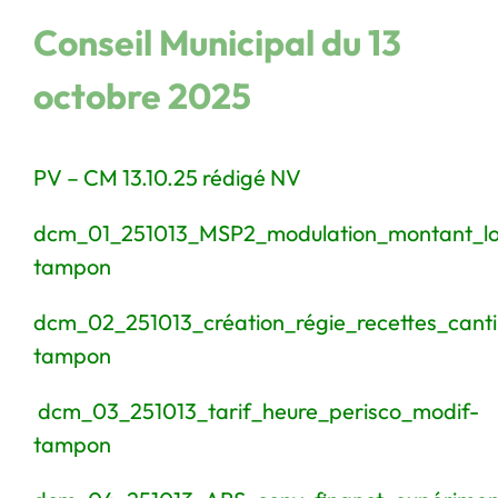
Conseil Municipal du 13
octobre 2025
PV – CM 13.10.25 rédigé NV
dcm_01_251013_MSP2_modulation_montant_lo
tampon
dcm_02_251013_création_régie_recettes_cant
tampon
dcm_03_251013_tarif_heure_perisco_modif-
tampon