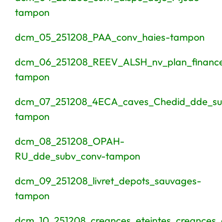
tampon
dcm_05_251208_PAA_conv_haies-tampon
dcm_06_251208_REEV_ALSH_nv_plan_financ
tampon
dcm_07_251208_4ECA_caves_Chedid_dde_su
tampon
dcm_08_251208_OPAH-
RU_dde_subv_conv-tampon
dcm_09_251208_livret_depots_sauvages-
tampon
dcm_10_251208_creances_eteintes_creances