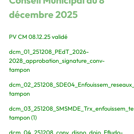
Conseil Municipal du 8
décembre 2025
PV CM 08.12.25 validé
d
cm_01_251208_PEdT_2026-
2028_approbation_signature_conv-
tampon
dcm_02_251208_SDE04_Enfouissem_reseaux_e
tampon
dcm_03_251208_SMSMDE_Trx_enfouissem_tel
tampon (1)
dcm_04_251208_conv_dispo_dojo_Ffjudo-