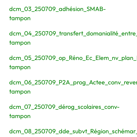
dcm_03_250709_adhésion_SMAB-
tampon
dcm_04_250709_transfert_domanialité_ent
tampon
dcm_05_250709_op_Réno_Ec_Elem_nv_plan_F
tampon
dcm_06_250709_P2A_prog_Actee_conv_rever
tampon
dcm_07_250709_dérog_scolaires_conv-
tampon
dcm_08_250709_dde_subvt_Région_schémar_