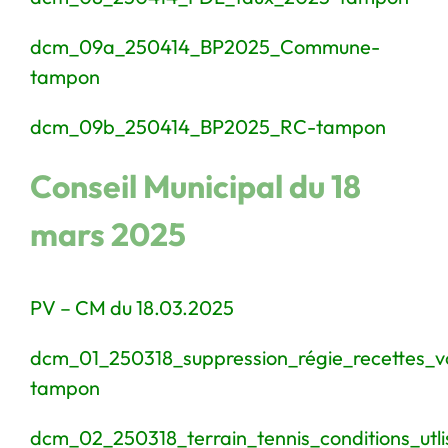
dcm_09a_250414_BP2025_Commune-
tampon
dcm_09b_250414_BP2025_RC-tampon
Conseil Municipal du 18
mars 2025
PV – CM du 18.03.2025
dcm_01_250318_suppression_régie_recettes_v
tampon
dcm_02_250318_terrain_tennis_conditions_utli