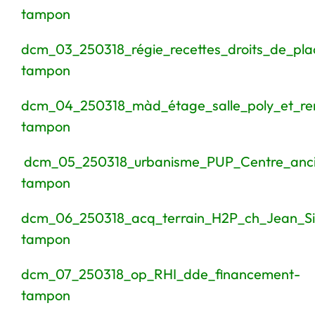
tampon
dcm_03_250318_régie_recettes_droits_de_pla
tampon
dcm_04_250318_màd_étage_salle_poly_et_rem
tampon
dcm_05_250318_urbanisme_PUP_Centre_ancie
tampon
dcm_06_250318_acq_terrain_H2P_ch_Jean_Si
tampon
dcm_07_250318_op_RHI_dde_financement-
tampon