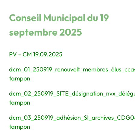
Conseil Municipal du 19
septembre 2025
PV – CM 19.09.2025
dcm_01_250919_renouvelt_membres_élus_cca
tampon
dcm_02_250919_SITE_désignation_nvx_délégu
tampon
dcm_03_250919_adhésion_SI_archives_CDG0
tampon