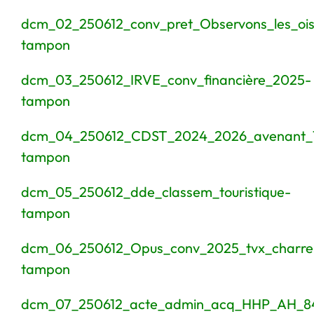
dcm_02_250612_conv_pret_Observons_les_oi
tampon
dcm_03_250612_IRVE_conv_financière_2025-
tampon
dcm_04_250612_CDST_2024_2026_avenant_
tampon
dcm_05_250612_dde_classem_touristique-
tampon
dcm_06_250612_Opus_conv_2025_tvx_charrei
tampon
dcm_07_250612_acte_admin_acq_HHP_AH_84