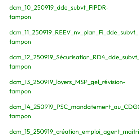
dcm_10_250919_dde_subvt_FIPDR-
tampon
dcm_11_250919_REEV_nv_plan_Fi_dde_subvt_
tampon
dcm_12_250919_Sécurisation_RD4_dde_subv
tampon
dcm_13_250919_loyers_MSP_gel_révision-
tampon
dcm_14_250919_PSC_mandatement_au_CDG
tampon
dcm_15_250919_création_emploi_agent_maitri