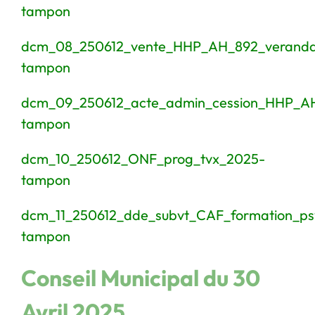
tampon
dcm_08_250612_vente_HHP_AH_892_verand
tampon
dcm_09_250612_acte_admin_cession_HHP_A
tampon
dcm_10_250612_ONF_prog_tvx_2025-
tampon
dcm_11_250612_dde_subvt_CAF_formation_psy
tampon
Conseil Municipal du 30
Avril 2025