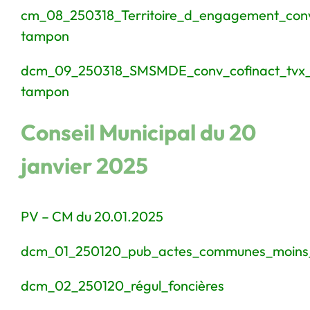
cm_08_250318_Territoire_d_engagement_co
tampon
dcm_09_250318_SMSMDE_conv_cofinact_tvx
tampon
Conseil Municipal du 20
janvier 2025
PV – CM du 20.01.2025
dcm_01_250120_pub_actes_communes_moin
dcm_02_250120_régul_foncières