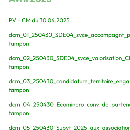
PV – CM du 30.04.2025
dcm_01_250430_SDE04_svce_accompagnt_pr
tampon
dcm_02_250430_SDE04_svce_valorisation_C
tampon
dcm_03_250430_candidature_territoire_enga
tampon
dcm_04_250430_Ecominero_conv_de_partena
tampon
dcm_05_250430_Subvt_2025_aux_associatio