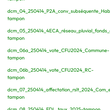
dcm_04_250414_P2A_conv_subséquente_Habita
tampon
dcm_05_250414_4ECA_réseau_pluvial_fonds_
tampon
dcm_06a_250414_vote_CFU2024_Commune-
tampon
dcm_06b_250414_vote_CFU2024_RC-
tampon
dcm_07_250414_affectation_rslt_2024_Com_
tampon
dcm_08_250414_FDL_taux_2025-tampon