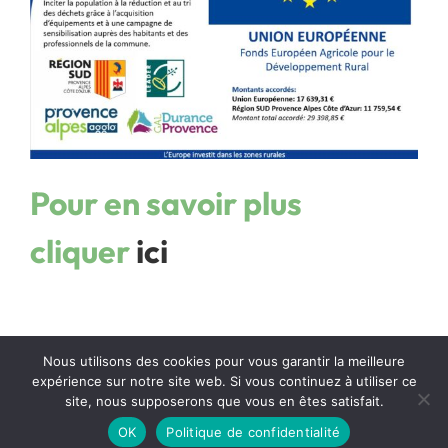
Pour en savoir plus
cliquer
ici
Nous utilisons des cookies pour vous garantir la meilleure
Mentions Légales
| Politique de confidentialité
| Office Center : Création de
expérience sur notre site web. Si vous continuez à utiliser ce
site web
site, nous supposerons que vous en êtes satisfait.
Facebook
OK
Politique de confidentialité