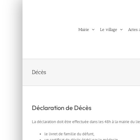
Passer
au
contenu
Mairie
Le village
Actes 
Décès
Déclaration de Décès
La déclaration doit être effectuée dans les 48h à la mairie du l
le livret de famille du défunt,
un certificat de décès établi par le médecin.