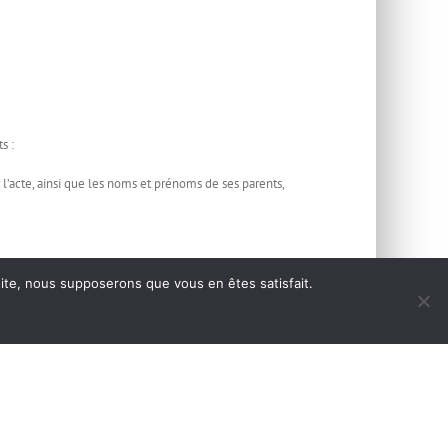
s :
’acte, ainsi que les noms et prénoms de ses parents,
 site, nous supposerons que vous en êtes satisfait.
Facebook