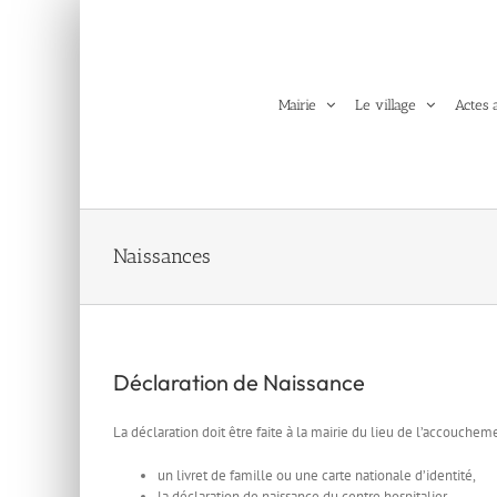
Passer
au
contenu
Mairie
Le village
Actes 
Naissances
Déclaration de Naissance
La déclaration doit être faite à la mairie du lieu de l’accouchem
un livret de famille ou une carte nationale d’identité,
la déclaration de naissance du centre hospitalier.