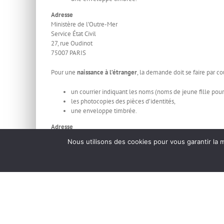
Adresse
Ministère de l’Outre-Mer
Service État Civil
27, rue Oudinot
75007 PARIS
Pour une
naissance à l’étranger
, la demande doit se faire par c
un courrier indiquant les noms (noms de jeune fille pou
les photocopies des pièces d’identités,
une enveloppe timbrée.
Adresse
Ministère des Affaires Etrangères
Nous utilisons des cookies pour vous garantir la m
Service central de l’État Civil
44941 NANTES Cedex
Mentions Légales
| Politique de confidentialité
| Office Center : Créa