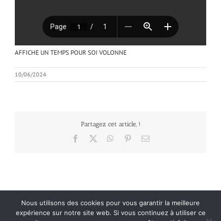
AFFICHE UN TEMPS POUR SOI VOLONNE
10/06/2024
Partagez cet article, !
Facebook
X
WhatsApp
Pinterest
Email
Nous utilisons des cookies pour vous garantir la meilleure
Mentions Légales
| Politique de confidentialité
| Office Center : Création de
expérience sur notre site web. Si vous continuez à utiliser ce
site web