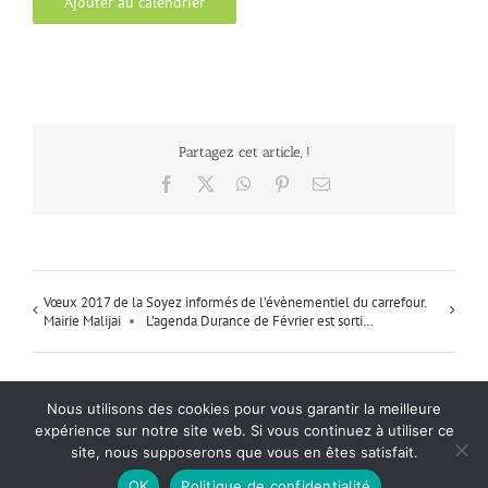
Ajouter au calendrier
Partagez cet article, !
Facebook
X
WhatsApp
Pinterest
Email
Vœux 2017 de la
Soyez informés de l’évènementiel du carrefour.
Mairie Malijai
L’agenda Durance de Février est sorti…
Nous utilisons des cookies pour vous garantir la meilleure
Mentions Légales
| Politique de confidentialité
| Office Center : Création de
expérience sur notre site web. Si vous continuez à utiliser ce
site web
site, nous supposerons que vous en êtes satisfait.
Facebook
OK
Politique de confidentialité