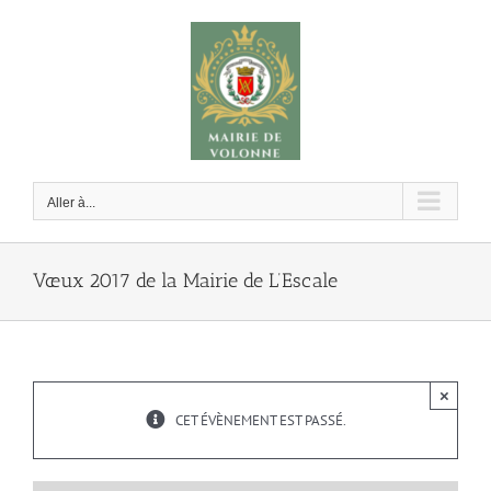
Passer
au
contenu
Aller à...
Vœux 2017 de la Mairie de L’Escale
×
CET ÉVÈNEMENT EST PASSÉ.