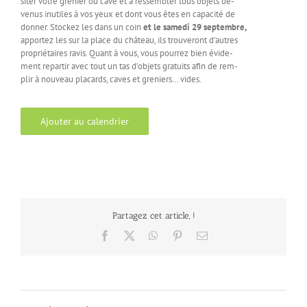
siter votre grenier ou cave et à ressembler tous objets de-
venus inutiles à vos yeux et dont vous êtes en capacité de
donner. Stockez les dans un coin
et le samedi 29 septembre,
apportez les sur la place du château, ils trouveront d’autres
propriétaires ravis. Quant à vous, vous pourrez bien évide-
ment repartir avec tout un tas d’objets gratuits afin de rem-
plir à nouveau placards, caves et greniers… vides.
Ajouter au calendrier
Partagez cet article, !
Facebook
X
WhatsApp
Pinterest
Email