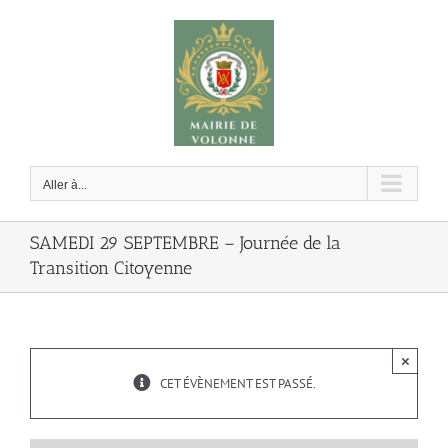
Passer
au
contenu
Aller à...
SAMEDI 29 SEPTEMBRE – Journée de la
Transition Citoyenne
×
CET ÉVÈNEMENT EST PASSÉ.