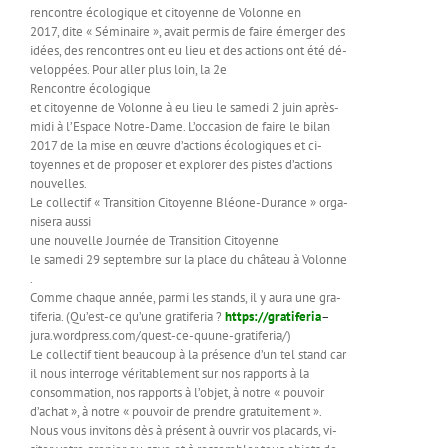
rencontre écologique et citoyenne de Volonne en
2017, dite « Séminaire », avait permis de faire émerger des
idées, des rencontres ont eu lieu et des actions ont été dé-
veloppées. Pour aller plus loin, la 2e
Rencontre écologique
et citoyenne de Volonne à eu lieu le samedi 2 juin après-
midi à l’Espace Notre-Dame. L’occasion de faire le bilan
2017 de la mise en œuvre d’actions écologiques et ci-
toyennes et de proposer et explorer des pistes d’actions
nouvelles.
Le collectif « Transition Citoyenne Bléone-Durance » orga-
nisera aussi
une nouvelle Journée de Transition Citoyenne
le samedi 29 septembre sur la place du château à Volonne
.
Comme chaque année, parmi les stands, il y aura une gra-
tiferia. (Qu’est-ce qu’une gratiferia ?
https://gratiferia
–
jura.wordpress.com/quest-ce-quune-gratiferia/)
Le collectif tient beaucoup à la présence d’un tel stand car
il nous interroge véritablement sur nos rapports à la
consommation, nos rapports à l’objet, à notre « pouvoir
d’achat », à notre « pouvoir de prendre gratuitement ».
Nous vous invitons dès à présent à ouvrir vos placards, vi-