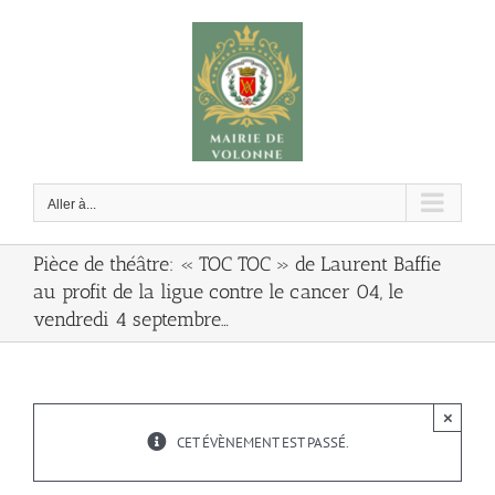
Passer
au
contenu
Aller à...
Pièce de théâtre: « TOC TOC » de Laurent Baffie
au profit de la ligue contre le cancer 04, le
vendredi 4 septembre…
×
CET ÉVÈNEMENT EST PASSÉ.