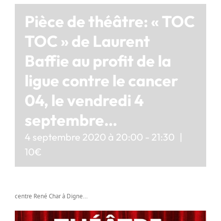
Pièce de théâtre: « TOC
TOC » de Laurent
Baffie au profit de la
ligue contre le cancer
04, le vendredi 4
septembre…
4 septembre 2020 à 20:00
-
21:30
|
10€
centre René Char à Digne…