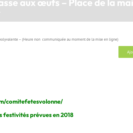
asse aux œufs – Place de la mai
t
le polyvalente – (Heure non communiquée au moment de la mise en ligne)
Ajo
m/comitefetesvolonne/
es festivités prévues en 2018