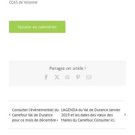
CCAS de Volonne
Ajouter au calendrier
Partagez cet article, !
Facebook
X
WhatsApp
Pinterest
Email
Consulter l’évènementiel du
L’AGENDA du Val de Durance Janvier
Carrefour Val de Durance
2019 et les dates des vœux des
pour ce mois de décembre
Maires du Carrefour. Consulter ici.