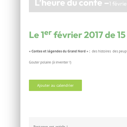
L’heure du conte –
1 févri
er
Le 1
février 2017 de 15
« Contes et légendes du Grand Nord » :
des histoires des peupl
Gouter polaire (à inventer !)
Ajouter au calendrier
Partagez cet article, !