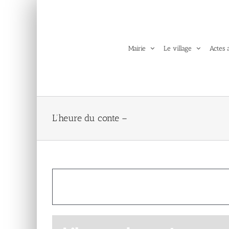
Passer
au
contenu
Mairie
Le village
Actes 
L’heure du conte –