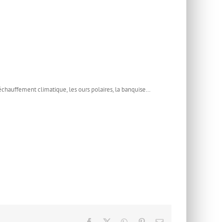
chauffement climatique, les ours polaires, la banquise…
Facebook
X
WhatsApp
Pinterest
Email