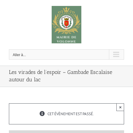
Passer
au
contenu
Aller à...
Les virades de l’espoir – Gambade Escalaise
autour du lac
×
CET ÉVÈNEMENT EST PASSÉ.