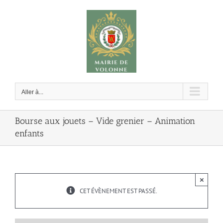
Passer
au
contenu
Aller à...
Bourse aux jouets – Vide grenier – Animation
enfants
×
CET ÉVÈNEMENT EST PASSÉ.