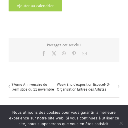
Ajouter au calendrier
Partagez cet article, !
Facebook
X
WhatsApp
Pinterest
Email
97ème Anniversaire de
Week-End d’exposition EspaceND-
l’Armistice du 11 novembre
Organisation Entrée des Artistes
Nous utilisons des cookies pour vous garantir la meilleure
Mentions Légales
| Politique de confidentialité
| Office Center : Création de
expérience sur notre site web. Si vous continuez à utiliser ce
site web
site, nous supposerons que vous en êtes satisfait.