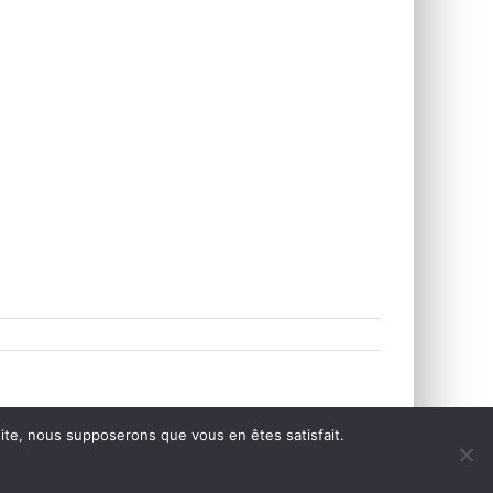
 site, nous supposerons que vous en êtes satisfait.
Facebook
X
WhatsApp
Pinterest
Email