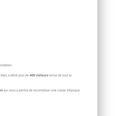
ilitation.
tés, a attiré plus de
400 visiteurs
venus de tout le
on
qui nous a permis de reconstituer une classe d’époque.