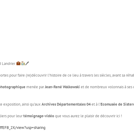
d Landrier
🖊
tes pour faire (re)découvrir l’histoire de ce lieu à travers les siècles, avant sa réhab
 photographique
menée par
Jean-René Walkowski
et de nombreux volonnais à ses cô
e exposition, ainsi qu’aux
Archives Départementales 04
et à l’
Ecomusée de Sister
liers pour leur
témoignage-vidéo
que vous aurez le plaisir de découvrir ici !
tffEFB_2X/view?usp=sharing