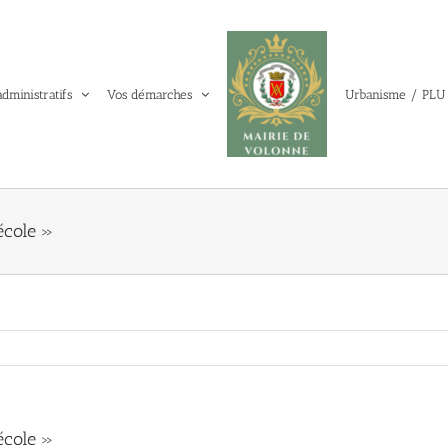
administratifs
Vos démarches
Urbanisme / PLU
école »
école »