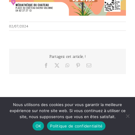
02/07/2024
Partagez cet article, !
Facebook
X
WhatsApp
Pinterest
Email
Nous utilisons des cookies pour vous garantir la meilleure
Mentions Légales
| Politique de confidentialité
| Office Center : Création de
expérience sur notre site web. Si vous continuez à utiliser ce
site web
site, nous supposerons que vous en êtes satisfait.
Facebook
OK
Politique de confidentialité