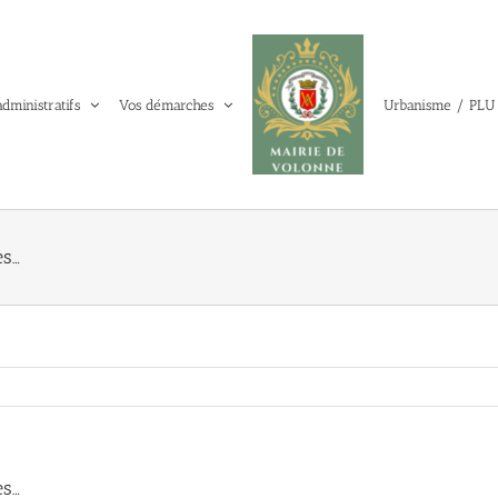
administratifs
Vos démarches
Urbanisme / PLU
es…
es…