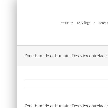
Passer
au
contenu
Mairie
Le village
Actes 
Zone humide et humain: Des vies entrelacé
Zone humide et humain: Des vies entrelacé